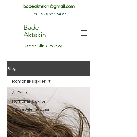
badeaktekin@gmail.com
+90 (530) 553 64 65
Bade
Aktekin
Uzman Klinik Psikolog
Blog
Romantik İlişkiler
All Posts
Romantik İlişkiler
Çift ve Aile Terapisi
Duygusal
Farkındalık
Öz Değer ve Öz
Şefkat