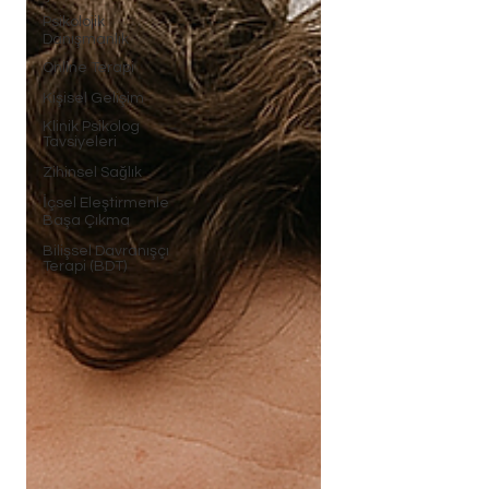
Psikolojik
Danışmanlık
Online Terapi
Kişisel Gelişim
Klinik Psikolog
Tavsiyeleri
Zihinsel Sağlık
İçsel Eleştirmenle
Başa Çıkma
Bilişsel Davranışçı
Terapi (BDT)